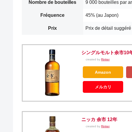
Nombre de bouteilles
9 000 bouteilles par a
Fréquence
45% (au Japon)
Prix
Prix de détail suggéré
シングルモルト余市10
created by
Rinker
Amazon
メルカリ
ニッカ 余市 12年
created by
Rinker