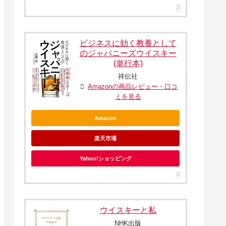
ビジネスに効く教養として
のジャパニーズウイスキー
(単行本)
祥伝社
Amazonの商品レビュー・口コ
ミを見る
Amazon
楽天市場
Yahoo!ショッピング
ウイスキーと私
NHK出版