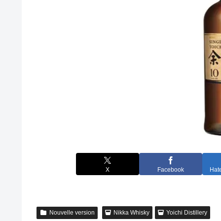
X
Facebook
Hat
Nouvelle version
Nikka Whisky
Yoichi Distillery