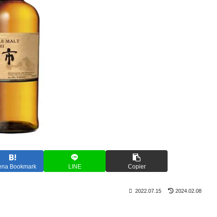
ena Bookmark
LINE
Copier
2022.07.15
2024.02.08