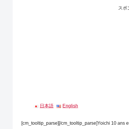
スポ
日本語
English
[cm_tooltip_parse][/cm_tooltip_parse]Yoichi 10 ans est