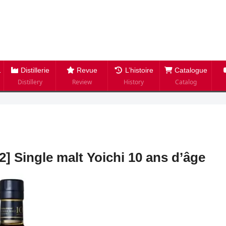
Distillerie
Revue
L’histoire
Catalogue
Distillery
Review
History
Catalog
] Single malt Yoichi 10 ans d’âge