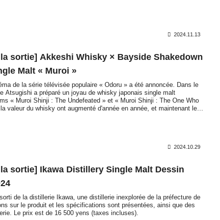
2024.11.13
r la sortie] Akkeshi Whisky × Bayside Shakedown
ngle Malt « Muroi »
néma de la série télévisée populaire « Odoru » a été annoncée. Dans le
ie Atsugishi a préparé un joyau de whisky japonais single malt
lms « Muroi Shinji : The Undefeated » et « Muroi Shinji : The One Who
t la valeur du whisky ont augmenté d'année en année, et maintenant le
es films « Muroi Shinji : The Undefeated » et « Muroi Shinji : The One
 de la série « Odoru Daishousasen ».
2024.10.29
la sortie] Ikawa Distillery Single Malt Dessin
024
orti de la distillerie Ikawa, une distillerie inexplorée de la préfecture de
ns sur le produit et les spécifications sont présentées, ainsi que des
llerie. Le prix est de 16 500 yens (taxes incluses).