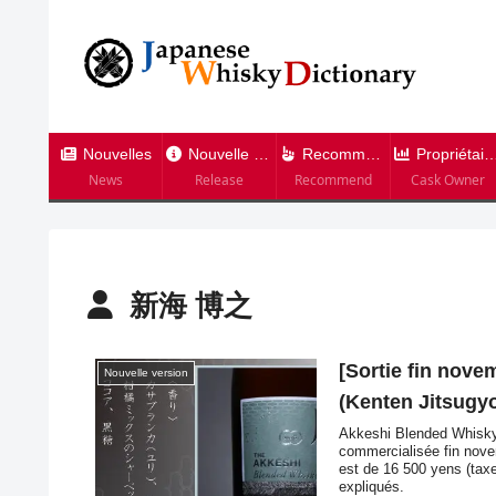
Nouvelles
Nouvelle version
Recommandation
Propriétaire de tonneau
News
Release
Recommend
Cask Owner
新海 博之
[Sortie fin nov
Nouvelle version
(Kenten Jitsugyo
Akkeshi Blended Whisky 
commercialisée fin novem
est de 16 500 yens (taxe
expliqués.