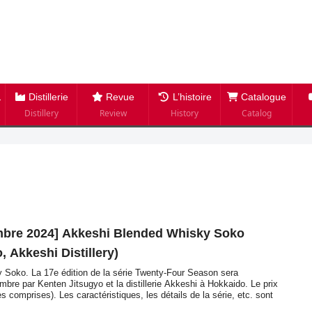
Distillerie
Revue
L’histoire
Catalogue
Distillery
Review
History
Catalog
embre 2024] Akkeshi Blended Whisky Soko
, Akkeshi Distillery)
Soko. La 17e édition de la série Twenty-Four Season sera
bre par Kenten Jitsugyo et la distillerie Akkeshi à Hokkaido. Le prix
s comprises). Les caractéristiques, les détails de la série, etc. sont