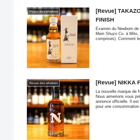
[Revue] TAKAZ
Revue des whiskies
FINISH
Examen du Newborn de la 
Meiri Shuzo Co. à Mito, 
comprises). Comment le w
[Revue] NIKKA
Revue des whiskies
La nouvelle marque de N
Nous aimerions vous pré
annonce officielle. Il e
pour une consommation 