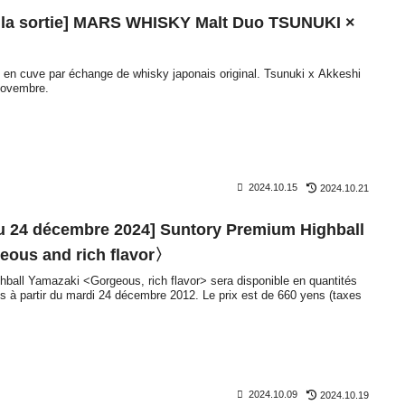
r la sortie] MARS WHISKY Malt Duo TSUNUKI ×
 en cuve par échange de whisky japonais original. Tsunuki x Akkeshi
novembre.
2024.10.15
2024.10.21
 24 décembre 2024] Suntory Premium Highball
ous and rich flavor〉
ball Yamazaki <Gorgeous, rich flavor> sera disponible en quantités
ys à partir du mardi 24 décembre 2012. Le prix est de 660 yens (taxes
2024.10.09
2024.10.19