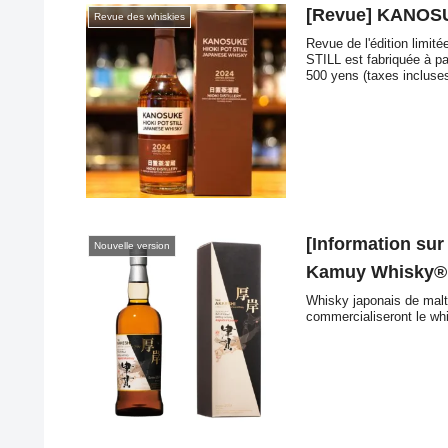
[Revue] KANOSU
Revue des whiskies
Revue de l'édition limi
STILL est fabriquée à par
500 yens (taxes incluses
[Information sur
Nouvelle version
Kamuy Whisky®
Whisky japonais de malt 
commercialiseront le wh