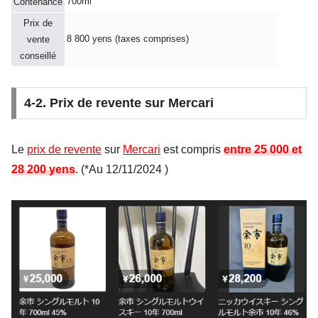
700ml
Contenance
Prix de
8 800 yens (taxes comprises)
vente
conseillé
4-2. Prix de revente sur Mercari
Le
prix de revente
sur
Mercari
est compris
entre
25 000
et
28 200 yens
. (*Au
12/11/2024
)