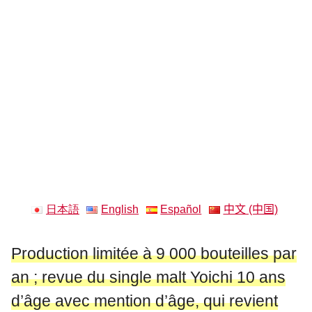
日本語
English
Español
中文 (中国)
Production limitée à 9 000 bouteilles par
an ; revue du single malt Yoichi 10 ans
d’âge avec mention d’âge, qui revient