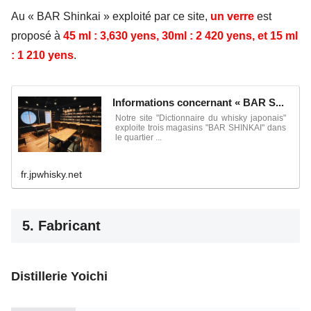
Au « BAR Shinkai » exploité par ce site,
un verre
est
proposé à
45 ml : 3,630 yens, 30ml : 2 420 yens, et 15 ml
: 1 210 yens
.
Informations concernant « BAR S...
Notre site "Dictionnaire du whisky japonais"
exploite trois magasins "BAR SHINKAI" dans
le quartier ...
fr.jpwhisky.net
5. Fabricant
Distillerie Yoichi