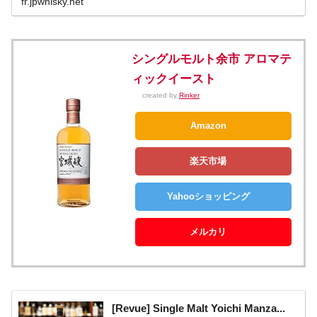
fr.jpwhisky.net
シングルモルト余市 アロマテ
ィックイースト
created by
Rinker
Amazon
楽天市場
Yahooショッピング
メルカリ
[Revue] Single Malt Yoichi Manza...