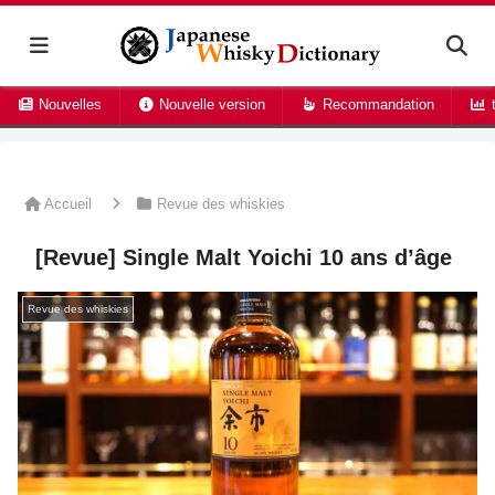
Nouvelles
Nouvelle version
Recommandation
t
Accueil
Revue des whiskies
[Revue] Single Malt Yoichi 10 ans d’âge
Revue des whiskies