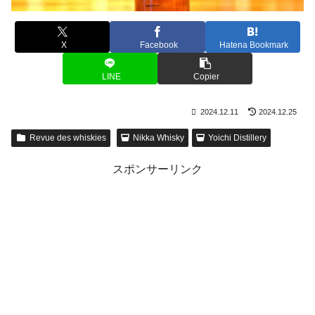
X
Facebook
Hatena Bookmark
LINE
Copier
2024.12.11
2024.12.25
Revue des whiskies
Nikka Whisky
Yoichi Distillery
スポンサーリンク