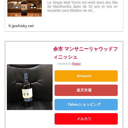
Le Single Malt Yoichi est vieilli dans des fûts
de Manthanilla âgés de 50 ans et mis en
bouteille sans filtration de ref...
fr.jpwhisky.net
余市 マンサニーリャウッドフ
ィニッシュ
created by
Rinker
Amazon
楽天市場
Yahooショッピング
メルカリ