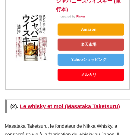
ジャパニーズウイスキー (単
行本)
created by
Rinker
Amazon
楽天市場
Yahooショッピング
メルカリ
(2).
Le whisky et moi (Masataka Taketsuru)
Masataka Taketsuru, le fondateur de Nikka Whisky, a
consacré sa vie à la fabrication du whisky au Japon. Il