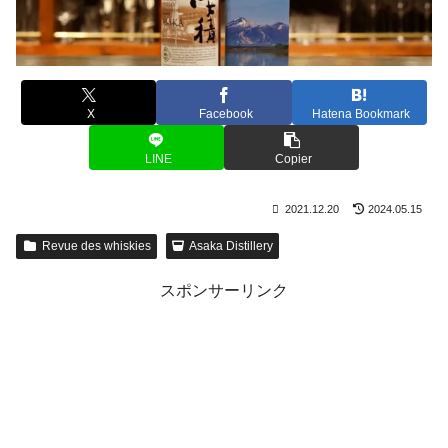
X
Facebook
Hatena Bookmark
LINE
Copier
2021.12.20
2024.05.15
Revue des whiskies
Asaka Distillery
スポンサーリンク