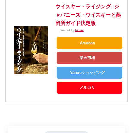
ウイスキー・ライジング: ジ
ャパニーズ・ウイスキーと蒸
留所ガイド決定版
created by
Rinker
Amazon
楽天市場
Yahooショッピング
メルカリ