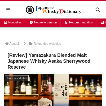
Nouvelles
Nouvelle version
Recommandation
t
Accueil
Revue des whiskies
[Review] Yamazakura Blended Malt
Japanese Whisky Asaka Sherrywood
Reserve
Revue des whiskies