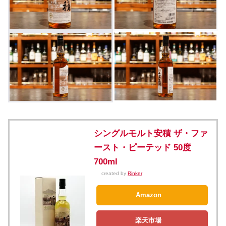
シングルモルト安積 ザ・ファ
ースト・ピーテッド 50度
700ml
created by
Rinker
Amazon
楽天市場