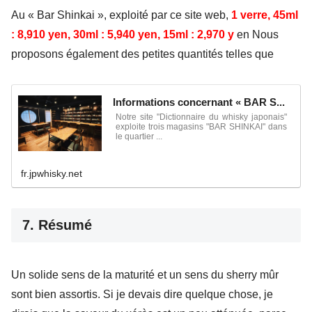
Au « Bar Shinkai », exploité par ce site web,
1 verre, 45ml
: 8,910 yen, 30ml : 5,940 yen, 15ml : 2,970 y
en Nous
proposons également des petites quantités telles que
Informations concernant « BAR S...
Notre site "Dictionnaire du whisky japonais"
exploite trois magasins "BAR SHINKAI" dans
le quartier ...
fr.jpwhisky.net
7. Résumé
Un solide sens de la maturité et un sens du sherry mûr
sont bien assortis. Si je devais dire quelque chose, je