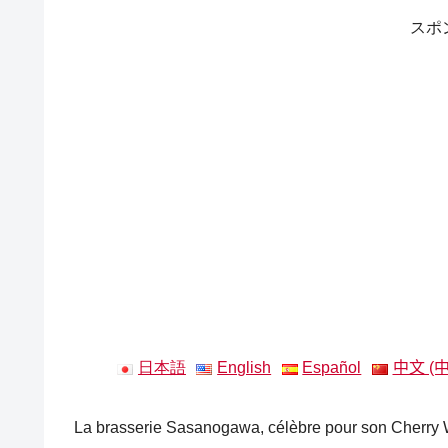
スポ
日本語
English
Español
中文 (
La brasserie Sasanogawa, célèbre pour son Cherry Wh