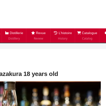
Distillerie
Revue
L’histoire
Catalogue
Distillery
Review
History
Catalog
azakura 18 years old