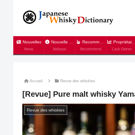
Nouvelles
Nouvelle version
Recommandation
Propriétaire de tonneau
News
Release
Recommend
Cask Owner
Accueil
Revue des whiskies
[Revue] Pure malt whisky Yam
Revue des whiskies