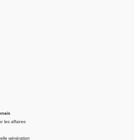
onais
 les affaires
velle génération