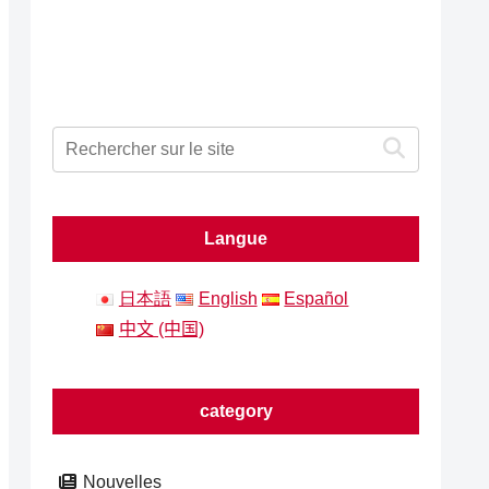
Langue
日本語
English
Español
中文 (中国)
category
Nouvelles