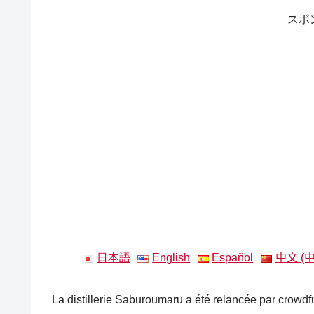
スポ
日本語
English
Español
中文 (
La distillerie Saburoumaru a été relancée par crowd