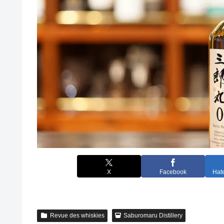
X
Facebook
Hat
Revue des whiskies
Saburomaru Distillery