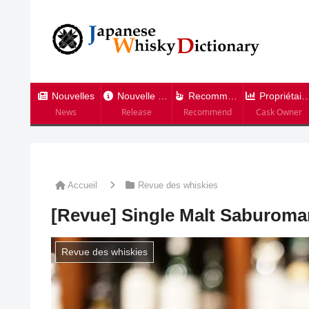
Nouvelles
Nouvelle version
Recommandation
Propriétaire de tonneau
News
Release
Recommend
Cask Owner
Accueil
Revue des whiskies
[Revue] Single Malt Saburom
Revue des whiskies