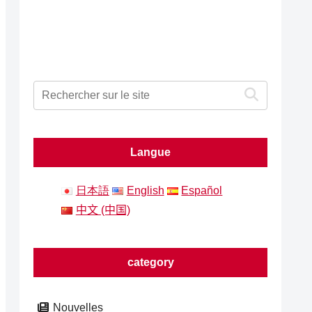
Langue
日本語
English
Español
中文 (中国)
category
Nouvelles