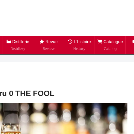
Distillerie
Revue
L’histoire
Catalogue
Distillery
Review
History
Catalog
aru 0 THE FOOL