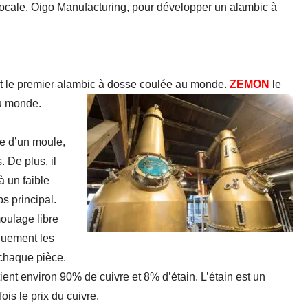
locale, Oigo Manufacturing, pour développer un
alambic à
 est le premier alambic à dosse coulée au monde.
ZEMON
le
u monde.
e d’un moule,
 De plus, il
à un faible
s principal.
moulage libre
iquement les
 chaque pièce.
tient environ 90% de cuivre et 8% d’étain. L’étain est un
ois le prix du cuivre.