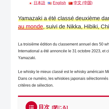
日本語
English
中文 (中国)
Yamazaki a été classé deuxième dan
au monde
, suivi de Nikka, Hibiki, C
La troisième édition du classement annuel des 50 wh
International a été annoncée le 31 octobre 2023, et 
Yamazaki.
Le whisky le mieux classé est le whisky américain Mi
Dans ce numéro, les whiskies japonais sélectionnés 
critères de sélection.
目次