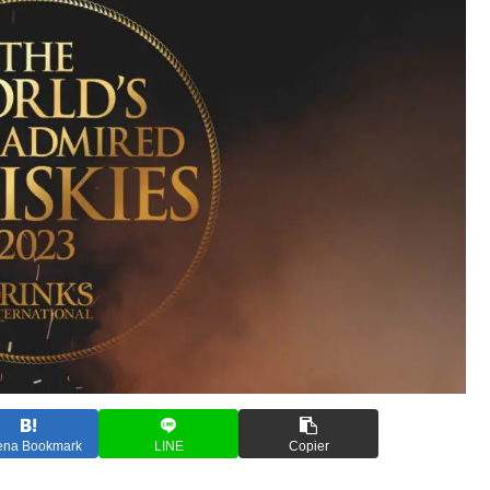
ena Bookmark
LINE
Copier