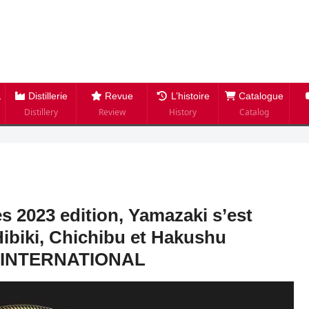
Distillerie
Revue
L’histoire
Catalogue
Distillery
Review
History
Catalog
 2023 edition, Yamazaki s’est
Hibiki, Chichibu et Hakushu
KS INTERNATIONAL