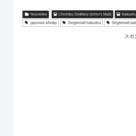
Nouvelles
Chichibu Distillery (Ichiro's Malt)
Hakushu 
japonais whisky
Singlemalt hakushu
Singlemalt ya
スポ