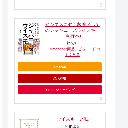
ビジネスに効く教養として
のジャパニーズウイスキー
(単行本)
祥伝社
Amazonの商品レビュー・口コ
ミを見る
Amazon
楽天市場
Yahoo!ショッピング
ウイスキーと私
NHK出版