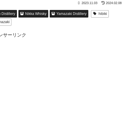
2023.11.03
2024.02.08
Distillery
Nikka Whisky
Yamazaki Distillery
hibiki
mazaki
ンサーリンク