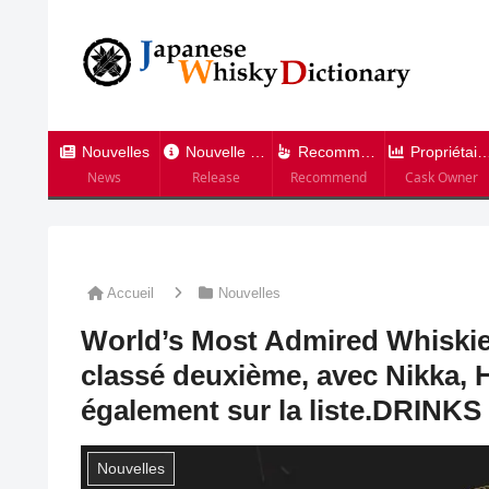
Nouvelles
Nouvelle version
Recommandation
Propriétaire de tonneau
News
Release
Recommend
Cask Owner
Accueil
Nouvelles
World’s Most Admired Whiskies
classé deuxième, avec Nikka, 
également sur la liste.DRIN
Nouvelles