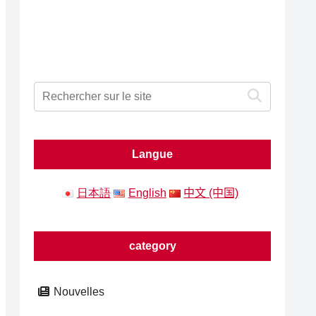
Langue
日本語
English
中文 (中国)
category
Nouvelles