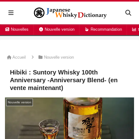
Nouvelles
Nouvelle version
Recommandation
t
Accueil
Nouvelle version
Hibiki : Suntory Whisky 100th
Anniversary -Anniversary Blend- (en
vente maintenant)
Nouvelle version