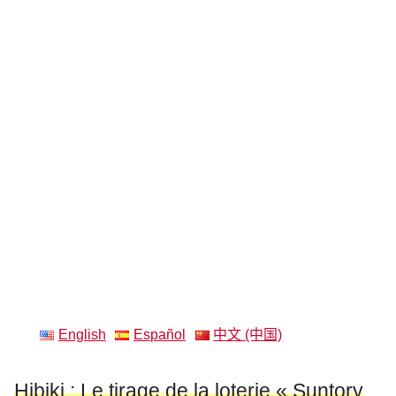
English
Español
中文 (中国)
Hibiki : Le tirage de la loterie « Suntory