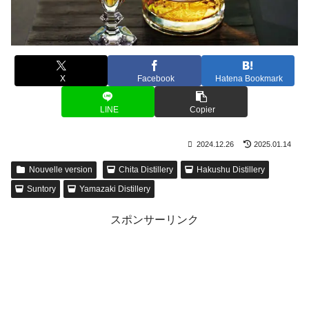
X
Facebook
Hatena Bookmark
LINE
Copier
2024.12.26
2025.01.14
Nouvelle version
Chita Distillery
Hakushu Distillery
Suntory
Yamazaki Distillery
スポンサーリンク