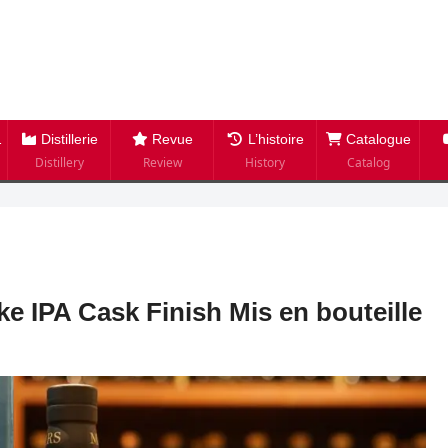
Distillerie
Revue
L’histoire
Catalogue
Distillery
Review
History
Catalog
e IPA Cask Finish Mis en bouteille