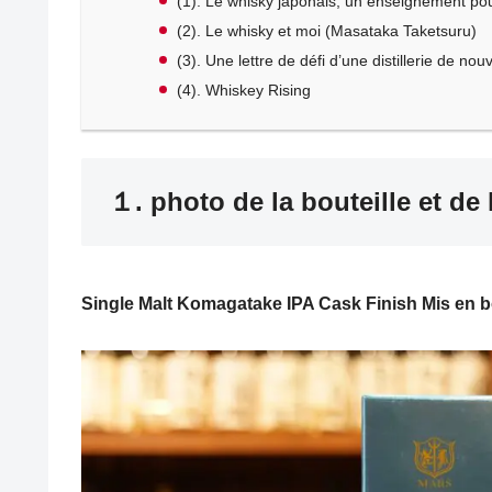
(1). Le whisky japonais, un enseignement pour
(2). Le whisky et moi (Masataka Taketsuru)
(3). Une lettre de défi d’une distillerie de nou
(4). Whiskey Rising
１. photo de la bouteille et de 
Single Malt Komagatake IPA Cask Finish Mis en b