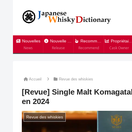
Nouvelles
Nouvelle version
Recommandation
Propriétaire de tonneau
News
Release
Recommend
Cask Owner
Accueil
Revue des whiskies
[Revue] Single Malt Komagatak
en 2024
Revue des whiskies