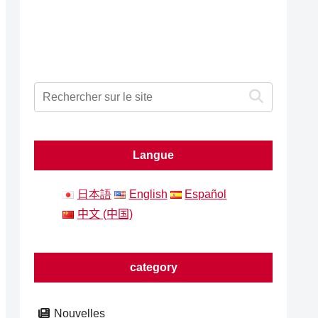
Langue
日本語
English
Español
中文 (中国)
category
Nouvelles