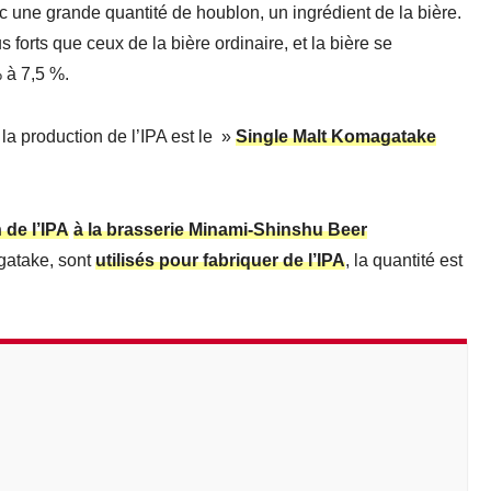
c une grande quantité de houblon, un ingrédient de la bière.
orts que ceux de la bière ordinaire, et la bière se
 à 7,5 %.
s la production de l’IPA est le »
Single Malt Komagatake
n de l’IPA
à la brasserie Minami-Shinshu Beer
agatake, sont
utilisés pour fabriquer de l’IPA
, la quantité est