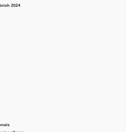
inish 2024
onais