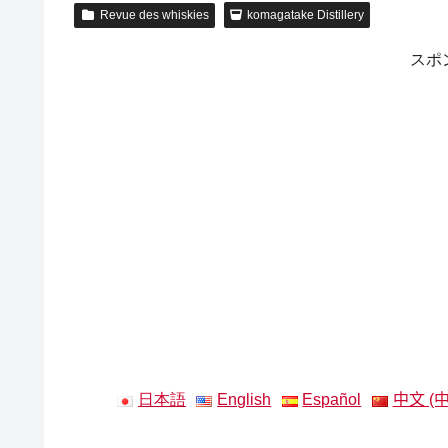
Revue des whiskies
komagatake Distillery
スポ
日本語
English
Español
中文 (