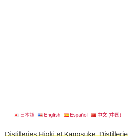
日本語
English
Español
中文 (中国)
Distilleries Hioki et Kanosuke, Distillerie