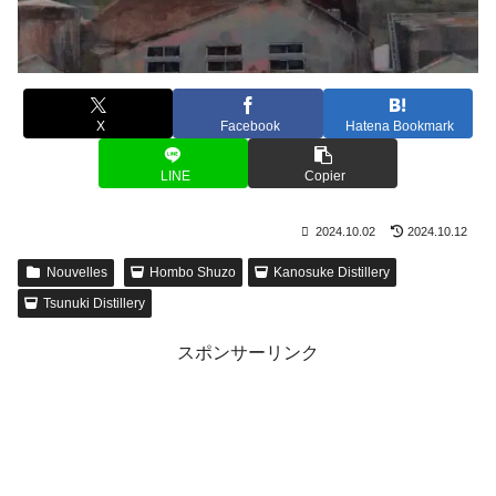
X
Facebook
Hatena Bookmark
LINE
Copier
2024.10.02
2024.10.12
Nouvelles
Hombo Shuzo
Kanosuke Distillery
Tsunuki Distillery
スポンサーリンク