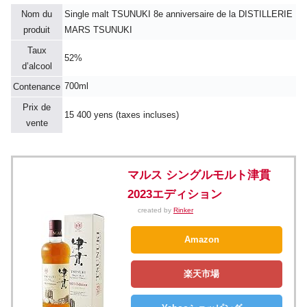
Nom du
Single malt TSUNUKI 8e anniversaire de la DISTILLERIE
produit
MARS TSUNUKI
Taux
52%
d’alcool
700ml
Contenance
Prix de
15 400 yens (taxes incluses)
vente
マルス シングルモルト津貫
2023エディション
created by
Rinker
Amazon
楽天市場