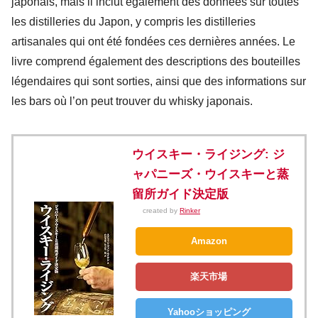
japonais, mais il inclut également des données sur toutes
les distilleries du Japon, y compris les distilleries
artisanales qui ont été fondées ces dernières années. Le
livre comprend également des descriptions des bouteilles
légendaires qui sont sorties, ainsi que des informations sur
les bars où l’on peut trouver du whisky japonais.
ウイスキー・ライジング: ジ
ャパニーズ・ウイスキーと蒸
留所ガイド決定版
created by
Rinker
Amazon
楽天市場
Yahooショッピング