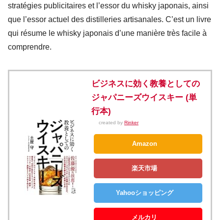
stratégies publicitaires et l’essor du whisky japonais, ainsi
que l’essor actuel des distilleries artisanales. C’est un livre
qui résume le whisky japonais d’une manière très facile à
comprendre.
ビジネスに効く教養としての
ジャパニーズウイスキー (単
行本)
created by
Rinker
Amazon
楽天市場
Yahooショッピング
メルカリ