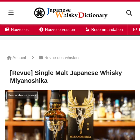
Nouvelles
Nouvelle version
Recommandation
t
Accueil
Revue des whiskies
[Revue] Single Malt Japanese Whisky
Miyanoshika
Revue des whiskies