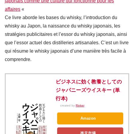
japonais comme une culture qui fonctionne pour les
affaires
«
Ce livre aborde les bases du whisky, l’introduction du
whisky au Japon, la naissance du whisky japonais, les
stratégies publicitaires et l’essor du whisky japonais, ainsi
que l’essor actuel des distilleries artisanales. C’est un livre
qui résume le whisky japonais d’une manière très facile à
comprendre.
ビジネスに効く教養としての
ジャパニーズウイスキー (単
行本)
created by
Rinker
Amazon
楽天市場