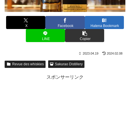
X
Facebook
Hatena Bookmark
LINE
Copier
2023.04.19
2024.02.08
Revue des whiskies
Sakurao Distillery
スポンサーリンク