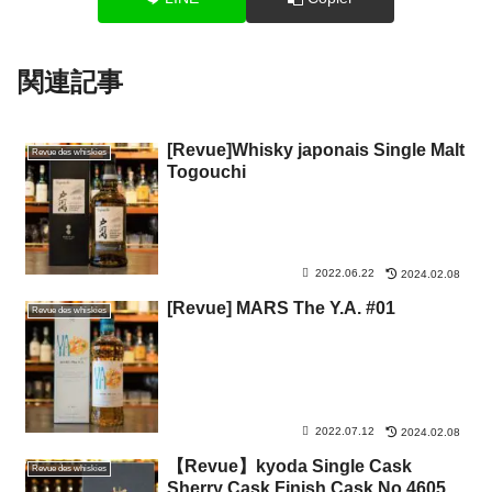
関連記事
[Revue]Whisky japonais Single Malt
Revue des whiskies
Togouchi
2022.06.22
2024.02.08
[Revue] MARS The Y.A. #01
Revue des whiskies
2022.07.12
2024.02.08
【Revue】kyoda Single Cask
Revue des whiskies
Sherry Cask Finish Cask No.4605