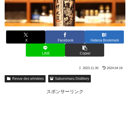
X
Facebook
Hatena Bookmark
LINE
Copier
2023.11.30
2024.04.19
Revue des whiskies
Saburomaru Distillery
スポンサーリンク