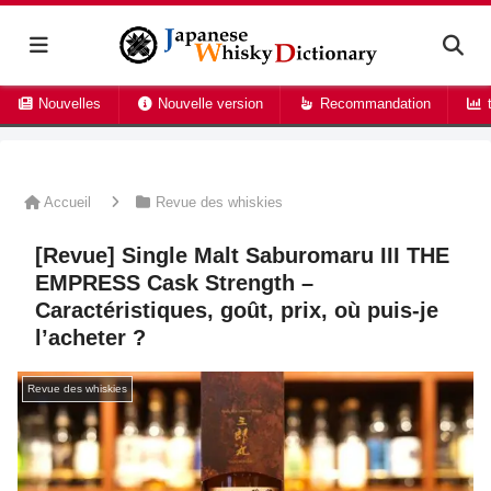
Nouvelles
Nouvelle version
Recommandation
t
Accueil
Revue des whiskies
[Revue] Single Malt Saburomaru III THE
EMPRESS Cask Strength –
Caractéristiques, goût, prix, où puis-je
l’acheter ?
Revue des whiskies