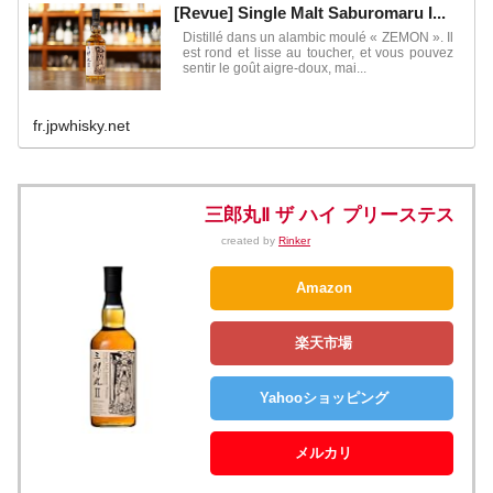
[Revue] Single Malt Saburomaru I...
Distillé dans un alambic moulé « ZEMON ». Il
est rond et lisse au toucher, et vous pouvez
sentir le goût aigre-doux, mai...
fr.jpwhisky.net
三郎丸Ⅱ ザ ハイ プリーステス
created by
Rinker
Amazon
楽天市場
Yahooショッピング
メルカリ