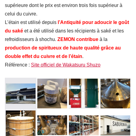
supérieure dont le prix est environ trois fois supérieur à
celui du cuivre.
L’étain est utilisé depuis
l’Antiquité pour adoucir le goût
du saké
et a été utilisé dans les récipients à saké et les
refroidisseurs à shochu.
ZEMON
contribue
à la
production de spiritueux de haute qualité grâce au
double effet du cuivre et de l’étain
.
Référence :
Site officiel de Wakatsuru Shuzo