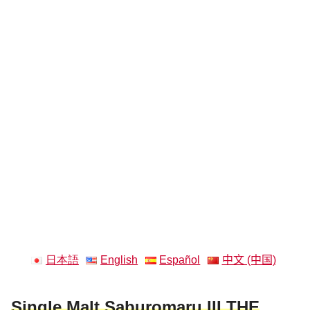
日本語
English
Español
中文 (中国)
Single Malt Saburomaru III THE