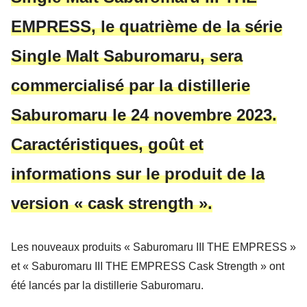
EMPRESS, le quatrième de la série
Single Malt Saburomaru, sera
commercialisé par la distillerie
Saburomaru le 24 novembre 2023.
Caractéristiques, goût et
informations sur le produit de la
version « cask strength ».
Les nouveaux produits « Saburomaru III THE EMPRESS »
et « Saburomaru III THE EMPRESS Cask Strength » ont
été lancés par la distillerie Saburomaru.