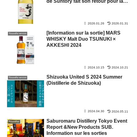
de Suntory fait son retour pour la
première fois depuis trois ans.
2026.01.26
2026.01.31
[Information sur la sortie] MARS
Nouvelle version
WHISKY Malt Duo TSUNUKI ×
AKKESHI 2024
2024.10.15
2024.10.21
Shizuoka United S 2024 Summer
Nouvelle version
(Distillerie de Shizuoka)
2024.04.30
2024.05.11
Saburomaru Distillery Tokyo Event
Nouvelles
Report &New Products SUB.
Information sur les sorties