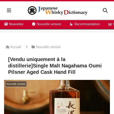
Nouvelles
Nouvelle version
Recommandation
t
Accueil
Nouvelle version
[Vendu uniquement à la
distillerie]Single Malt Nagahama Oumi
Pilsner Aged Cask Hand Fill
Nouvelle version