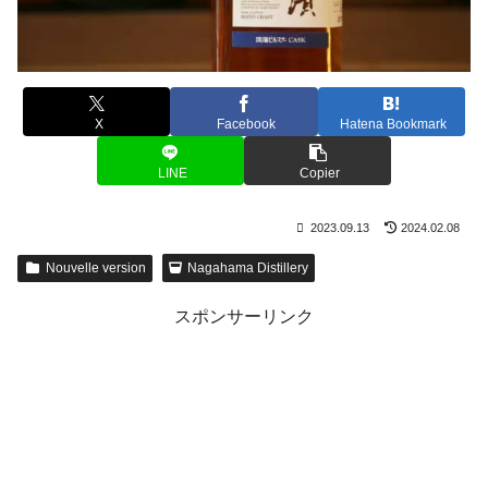
X
Facebook
Hatena Bookmark
LINE
Copier
2023.09.13
2024.02.08
Nouvelle version
Nagahama Distillery
スポンサーリンク