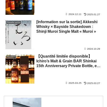
2024.12.11
2025.01.27
[Information sur la sortie] Akkeshi
Nouvelle version
Whisky × Bayside Shakedown :
Shinji Muroi Single Malt « Muroi »
2024.10.29
【Quantité limitée disponible】
Nouvelles
Ichiro’s Malt & Grain BAR Shinkai
15th Anniversary Private Bottle, en
vente à partir du 25 mars 2025.
2025.03.25
2025.03.27