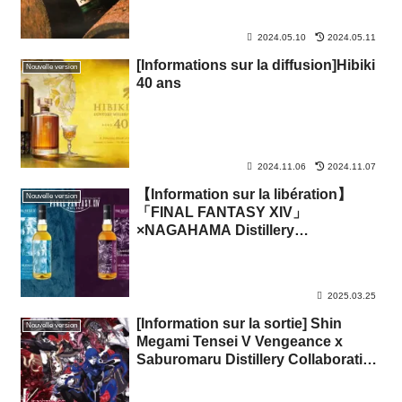
Distillery)
2024.05.10
2024.05.11
[Informations sur la diffusion]Hibiki
Nouvelle version
40 ans
2024.11.06
2024.11.07
【Information sur la libération】
Nouvelle version
「FINAL FANTASY XIV」
×NAGAHAMA Distillery
collaboration whisky No.2 sera
disponible en prévente à partir du
26 mars 2025 (mercredi).
2025.03.25
[Information sur la sortie] Shin
Nouvelle version
Megami Tensei V Vengeance x
Saburomaru Distillery Collaboration
Whisky