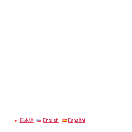
日本語
English
Español