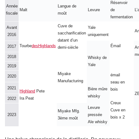
Réservoir
Année
Langue de
Malt
Levure
de
L’
fiscale
moût
fermentation
Cuve de
Avant
Yale
An
saccharification
2016
uniquement
datant d’un
Tourbe
desHighlands
Émail
2017
demi-siècle
An
mo
2018
Whisky de
Yale
2019
Miyake
émail
2020
Manufacturing
seau en
2021
Bière mûre
bois
Highland
Pete
Z
whisky
Ira Peat
2022
Creux
Levure
Cuve en
Miyake Mfg.
2023
pressée
bois x 2
3ème moût
Ale whisky