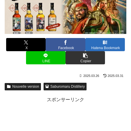
X
Facebook
Hatena Bookmark
LINE
Copier
2025.03.26
2025.03.31
Nouvelle version
Saburomaru Distillery
スポンサーリンク