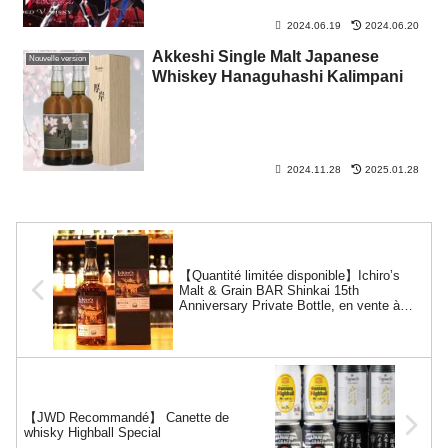
2024.06.19
2024.06.20
Akkeshi Single Malt Japanese
Nouvelle version
Whiskey Hanaguhashi Kalimpani
2024.11.28
2025.01.28
【Quantité limitée disponible】Ichiro’s
Malt & Grain BAR Shinkai 15th
Anniversary Private Bottle, en vente à
partir du 25 mars 2025.
【JWD Recommandé】 Canette de
whisky Highball Special