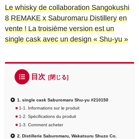
Le whisky de collaboration Sangokushi
8 REMAKE x Saburomaru Distillery en
vente ! La troisième version est un
single cask avec un design « Shu-yu »
目次
1. single cask Saburomaru Shu-yu #210150
1-1. Informations sur le produit
1-2. Spécifications du produit
1-3. Comment acheter
2. Distillerie Saburomaru, Wakatsuru Shuzo Co.