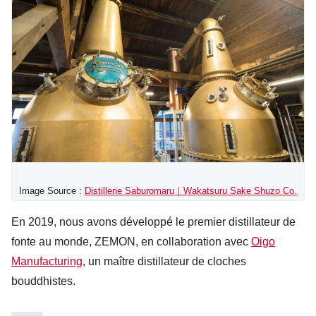
Image Source :
Distillerie Saburomaru｜Wakatsuru Sake Shuzo Co.
En 2019,
nous avons développé le premier distillateur de
fonte au monde, ZEMON,
en collaboration avec
Oigo
Manufacturing
, un maître
distillateur
de cloches
bouddhistes.