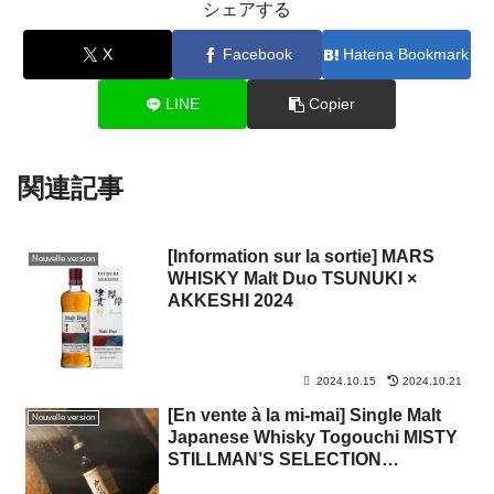
シェアする
X
Facebook
Hatena Bookmark
LINE
Copier
関連記事
[Information sur la sortie] MARS
Nouvelle version
WHISKY Malt Duo TSUNUKI ×
AKKESHI 2024
2024.10.15
2024.10.21
[En vente à la mi-mai] Single Malt
Nouvelle version
Japanese Whisky Togouchi MISTY
STILLMAN’S SELECTION
(SAKURAO B&D, Sakurao