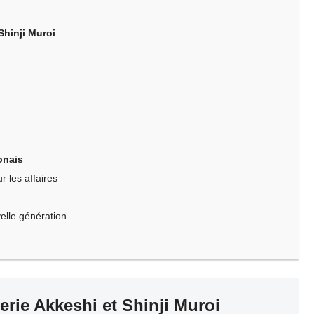
 Shinji Muroi
onais
 les affaires
velle génération
lerie Akkeshi et Shinji Muroi