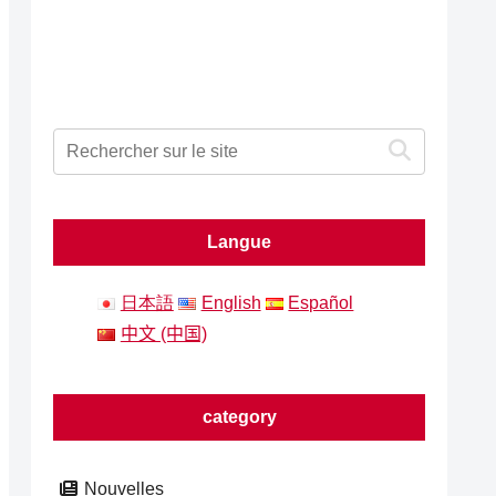
Langue
日本語
English
Español
中文 (中国)
category
Nouvelles