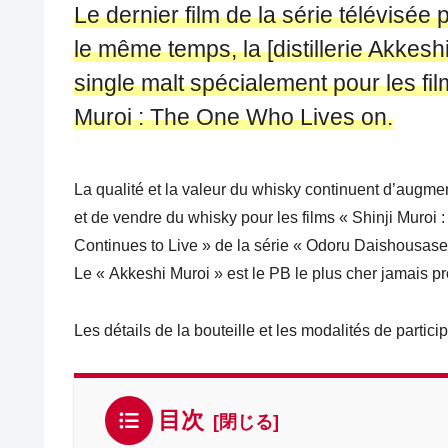
Le dernier film de la série télévisé
le même temps, la [distillerie Akkes
single malt spécialement pour les fil
Muroi : The One Who Lives on.
La qualité et la valeur du whisky continuent d’augmen
et de vendre du whisky pour les films « Shinji Muroi
Continues to Live » de la série « Odoru Daishousase
Le « Akkeshi Muroi » est le PB le plus cher jamais prod
Les détails de la bouteille et les modalités de partici
目次