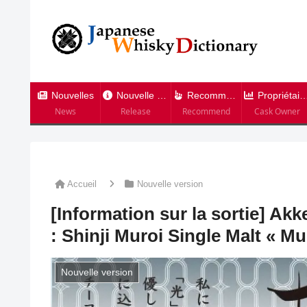
Nouvelles
Nouvelle version
Recommandation
Propriétaire de tonneau
News
Release
Recommend
Cask Owner
Accueil
Nouvelle version
[Information sur la sortie] A
: Shinji Muroi Single Malt « Mu
Nouvelle version