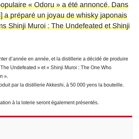
e populaire « Odoru » a été annoncé. Dans
hi] a préparé un joyau de whisky japonais
ms Shinji Muroi : The Undefeated et Shinji
ter d’année en année, et la distillerie a décidé de produire
 : The Undefeated » et « Shinji Muroi : The One Who
n ».
uit par la distillerie Akkeshi, à 50 000 yens la bouteille.
pation à la loterie seront également présentés.