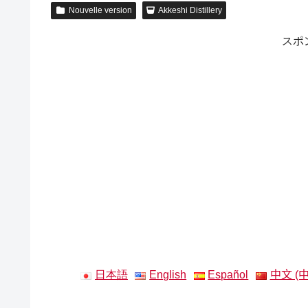
Nouvelle version
Akkeshi Distillery
スポ
日本語
English
Español
中文 (