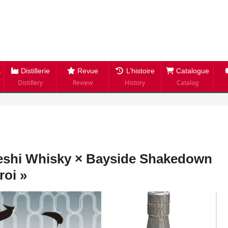
Distillerie
Revue
L’histoire
Catalogue
Distillery
Review
History
Catalog
kkeshi Whisky × Bayside Shakedown
roi »