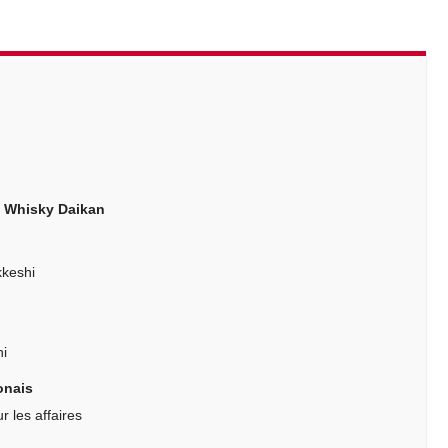
d Whisky Daikan
kkeshi
i
onais
 les affaires