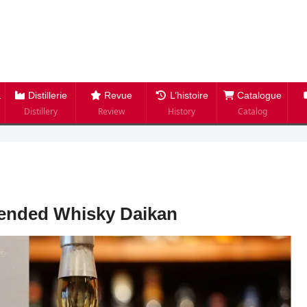
Distillerie
Revue
L’histoire
Catalogue
Distillery
Review
History
Catalog
lended Whisky Daikan