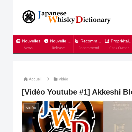
Nouvelles
Nouvelle version
Recommandation
Propriétaire de tonneau
News
Release
Recommend
Cask Owner
Accueil
vidéo
[Vidéo Youtube #1] Akkeshi B
vidéo