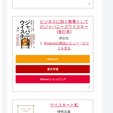
ビジネスに効く教養として
のジャパニーズウイスキー
(単行本)
祥伝社
Amazonの商品レビュー・口コ
ミを見る
Amazon
楽天市場
Yahoo!ショッピング
ウイスキーと私
NHK出版