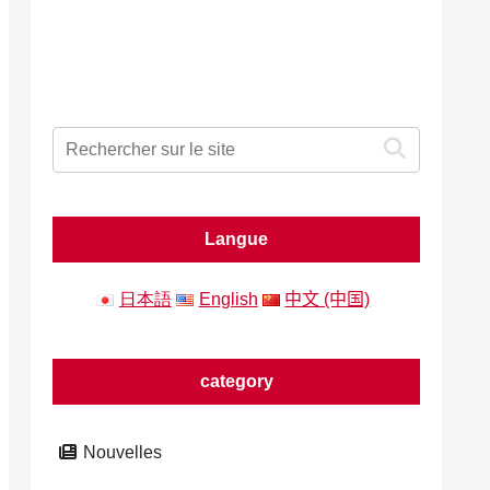
Langue
日本語
English
中文 (中国)
category
Nouvelles