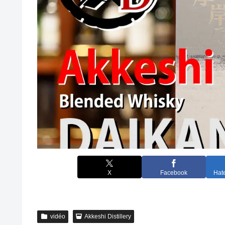
X
Facebook
Hat
vidéo
Akkeshi Distillery