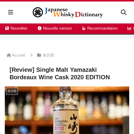
Nouvelles
Nouvelle version
Recommandation
t
Accueil
未分類
[Review] Single Malt Yamazaki
Bordeaux Wine Cask 2020 EDITION
未分類