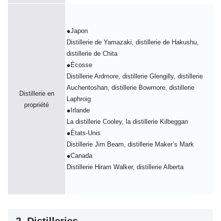
●Japon
Distillerie de Yamazaki, distillerie de Hakushu,
distillerie de Chita
●Écosse
Distillerie Ardmore, distillerie Glengilly, distillerie
Auchentoshan, distillerie Bowmore, distillerie
Distillerie en
Laphroig
propriété
●Irlande
La distillerie Cooley, la distillerie Kilbeggan
●États-Unis
Distillerie Jim Beam, distillerie Maker’s Mark
●Canada
Distillerie Hiram Walker, distillerie Alberta
2. Distilleries