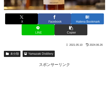
X
Facebook
Hatena Bookmark
LINE
Copier
2021.05.10
2024.06.26
未分類
Yamazaki Distillery
スポンサーリンク