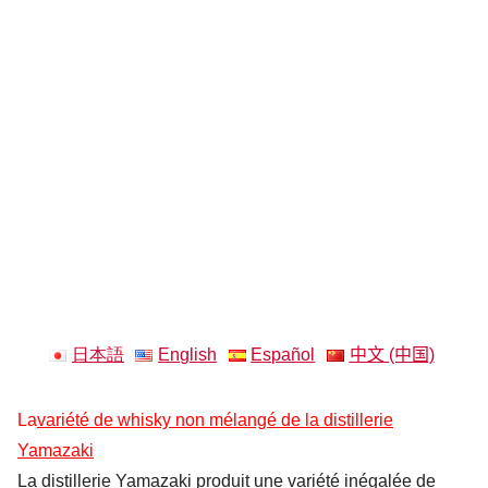
日本語
English
Español
中文 (中国)
La
variété de whisky non mélangé de la distillerie
Yamazaki
La distillerie Yamazaki produit une variété inégalée de