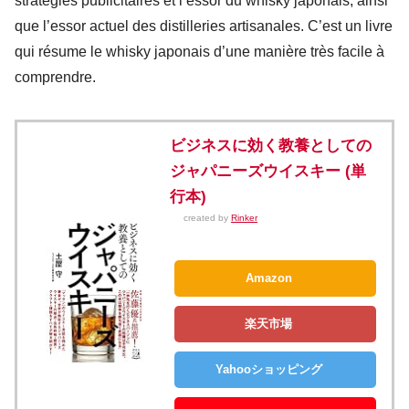
stratégies publicitaires et l’essor du whisky japonais, ainsi
que l’essor actuel des distilleries artisanales. C’est un livre
qui résume le whisky japonais d’une manière très facile à
comprendre.
ビジネスに効く教養としての
ジャパニーズウイスキー (単
行本)
created by
Rinker
Amazon
楽天市場
Yahooショッピング