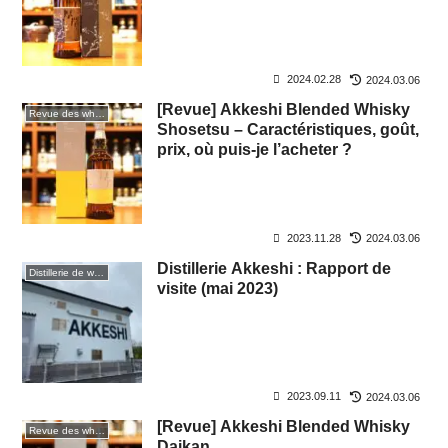
acheter ?
2024.02.28
2024.03.06
[Revue] Akkeshi Blended Whisky
Revue des whiskies
Shosetsu – Caractéristiques, goût,
prix, où puis-je l’acheter ?
2023.11.28
2024.03.06
Distillerie Akkeshi : Rapport de
Distillerie de whisky
visite (mai 2023)
2023.09.11
2024.03.06
[Revue] Akkeshi Blended Whisky
Revue des whiskies
Daikan