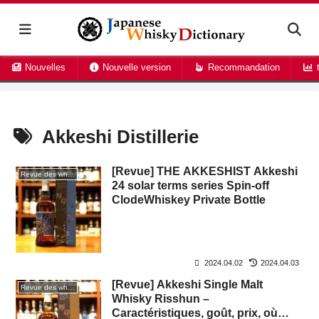
Nouvelles
Nouvelle version
Recommandation
t
Akkeshi Distillerie
[Revue] THE AKKESHIST Akkeshi
Revue des whiskies
24 solar terms series Spin-off
ClodeWhiskey Private Bottle
2024.04.02
2024.04.03
[Revue] Akkeshi Single Malt
Revue des whiskies
Whisky Risshun –
Caractéristiques, goût, prix, où