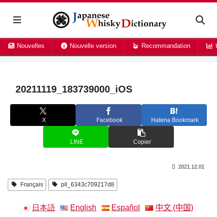
Nouvelles
Nouvelle version
Recommandation
t
20211119_183739000_iOS
X
Facebook
Hatena Bookmark
LINE
Copier
2021.12.01
Français
pll_6343c709217d8
日本語
English
Español
中文 (中国)