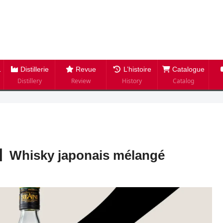
Distillerie
Revue
L’histoire
Catalogue
Distillery
Review
History
Catalog
on】Whisky japonais mélangé