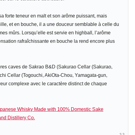
sa forte teneur en malt et son arôme puissant, mais
nille, et en bouche, il a une douceur semblable à celle du
mes mûrs. Lorsqu’elle est servie en highball, l’arôme
 sensation rafraîchissante en bouche la rend encore plus
pres caves de Sakrao B&D (Sakurao Cellar (Sakurao,
uchi Cellar (Togouchi, AkiOta-Chou, Yamagata-gun,
eur complexe avec le caractère distinct de chaque
panese Whisky Made with 100% Domestic Sake
d Distillery Co.