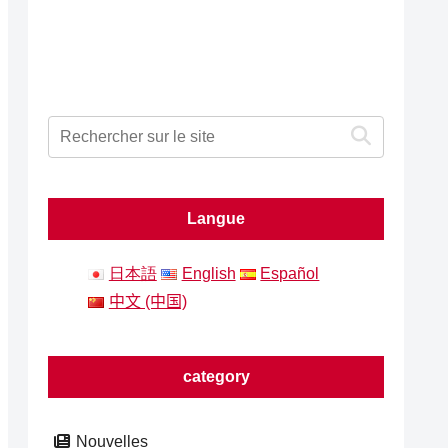
Langue
日本語
English
Español
中文 (中国)
category
Nouvelles