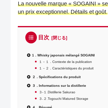
La nouvelle marque « SOGAINI » s
un prix exceptionnel. Détails et goût.
目次
1．Whisky japonais mélangé SOGAINI
１－１．Contexte de la publication
１－２．Caractéristiques du produit
２．Spécifications du produit
３．Informations sur la distillerie
３-１.Distillerie Sakurao
３₋２.Togouchi Matured Storage
４．Résumé