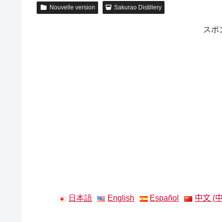
Nouvelle version
Sakurao Distillery
スポ
日本語
English
Español
中文 (