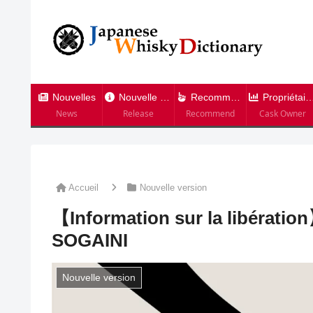
Nouvelles
Nouvelle version
Recommandation
Propriétaire de tonneau
News
Release
Recommend
Cask Owner
Accueil
Nouvelle version
【Information sur la libérati
SOGAINI
Nouvelle version