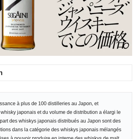
n
ance à plus de 100 distilleries au Japon, et
hisky japonais et du volume de distribution a élargi le
upart des whiskys japonais distribués au Japon sont des
options dans la catégorie des whiskys japonais mélangés
ises à pouvoir produire en interne des whiskys de malt