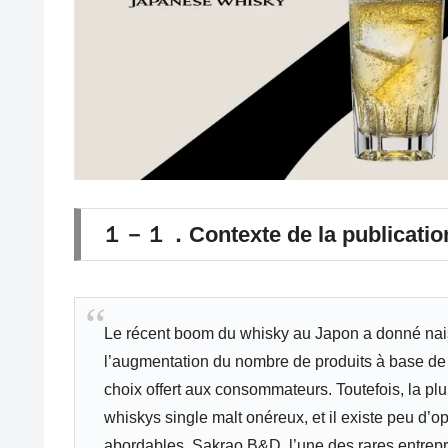
１－１．Contexte de la publicatio
Le récent boom du whisky au Japon a donné naiss
l’augmentation du nombre de produits à base de w
choix offert aux consommateurs. Toutefois, la pl
whiskys single malt onéreux, et il existe peu d’
abordables. Sakrao B&D, l’une des rares entrepr