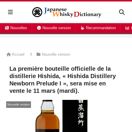
Nouvelles
Nouvelle version
Recommandation
t
Accueil
Nouvelle version
La première bouteille officielle de la
distillerie Hishida, « Hishida Distillery
Newborn Prelude I », sera mise en
vente le 11 mars (mardi).
Nouvelle version