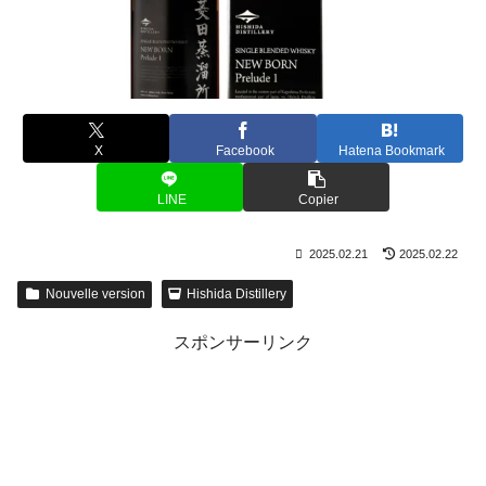
X
Facebook
Hatena Bookmark
LINE
Copier
2025.02.21
2025.02.22
Nouvelle version
Hishida Distillery
スポンサーリンク