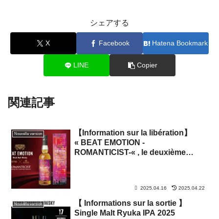
シェアする
X
Facebook
Hatena Bookmark
LINE
Copier
関連記事
【Information sur la libération】
Nouvelle version
« BEAT EMOTION -
ROMANTICIST-« , le deuxième
whisky produit en collaboration
avec Tomoyasu Hotei, est enfin
sorti.
2025.04.16
2025.04.22
【 Informations sur la sortie 】
Nouvelle version
Single Malt Ryuka IPA 2025