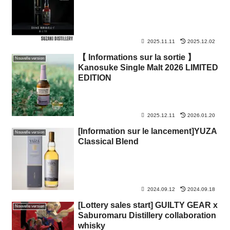
2025.11.11
2025.12.02
【 Informations sur la sortie 】
Nouvelle version
Kanosuke Single Malt 2026 LIMITED
EDITION
2025.12.11
2026.01.20
[Information sur le lancement]YUZA
Nouvelle version
Classical Blend
2024.09.12
2024.09.18
[Lottery sales start] GUILTY GEAR x
Nouvelle version
Saburomaru Distillery collaboration
whisky