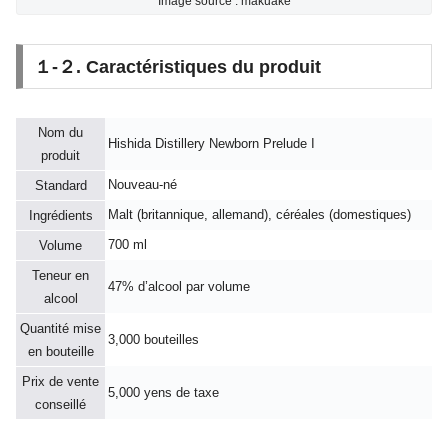
Image source : makuake
１-２. Caractéristiques du produit
Nom du
Hishida Distillery Newborn Prelude I
produit
Nouveau-né
Standard
Malt (britannique, allemand), céréales (domestiques)
Ingrédients
700 ml
Volume
Teneur en
47% d’alcool par volume
alcool
Quantité mise
3,000 bouteilles
en bouteille
Prix de vente
5,000 yens de taxe
conseillé