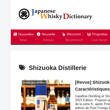
Nouvelles
Nouvelle version
Recommandation
Propriétaire de tonneau
News
Release
Recommend
Cask Owner
Shizuoka Distillerie
[Revue] Shizuoka
Revue des whiskies
Caractéristiques,
Gaiaflow Distilling et S
2023 Edition. Proposé au 
de la série K, après Pro
édition de Pure Foreign B