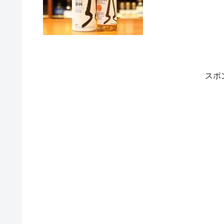
Japanese Barley First Ed
Elle est fabriquée à par
propre à l'orge japonaise
スポ