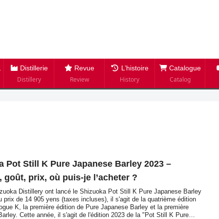
Distillerie
Revue
L’histoire
Catalogue
Distillery
Review
History
Catalog
 Pot Still K Pure Japanese Barley 2023 –
 goût, prix, où puis-je l’acheter ?
hizuoka Distillery ont lancé le Shizuoka Pot Still K Pure Japanese Barley
prix de 14 905 yens (taxes incluses), il s'agit de la quatrième édition
logue K, la première édition de Pure Japanese Barley et la première
arley. Cette année, il s'agit de l'édition 2023 de la "Pot Still K Pure