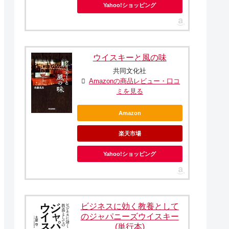
Yahoo!ショッピング
ウイスキーと風の味
共同文化社
Amazonの商品レビュー・口コ
ミを見る
Amazon
楽天市場
Yahoo!ショッピング
ビジネスに効く教養として
のジャパニーズウイスキー
(単行本)