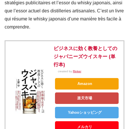
stratégies publicitaires et l’essor du whisky japonais, ainsi
que l’essor actuel des distilleries artisanales. C’est un livre
qui résume le whisky japonais d’une manière très facile à
comprendre.
ビジネスに効く教養としての
ジャパニーズウイスキー (単
行本)
created by
Rinker
Amazon
楽天市場
Yahooショッピング
メルカリ