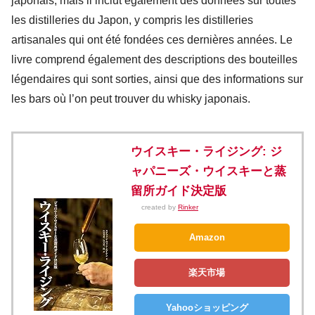
japonais, mais il inclut également des données sur toutes
les distilleries du Japon, y compris les distilleries
artisanales qui ont été fondées ces dernières années. Le
livre comprend également des descriptions des bouteilles
légendaires qui sont sorties, ainsi que des informations sur
les bars où l’on peut trouver du whisky japonais.
ウイスキー・ライジング: ジ
ャパニーズ・ウイスキーと蒸
留所ガイド決定版
created by
Rinker
Amazon
楽天市場
Yahooショッピング