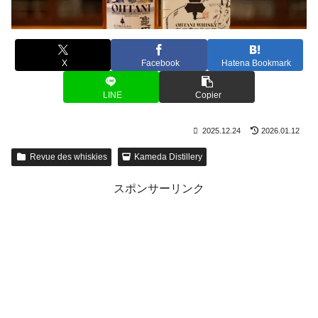
X
Facebook
Hatena Bookmark
LINE
Copier
2025.12.24
2026.01.12
Revue des whiskies
Kameda Distillery
スポンサーリンク