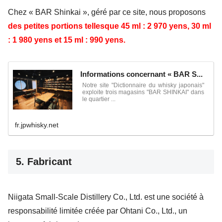
Chez « BAR Shinkai », géré par ce site, nous proposons
des petites portions telles
que 45 ml : 2 970 yens,
30 ml
: 1 980 yens et 15 ml : 990 yens.
Informations concernant « BAR S...
Notre site "Dictionnaire du whisky japonais"
exploite trois magasins "BAR SHINKAI" dans
le quartier ...
fr.jpwhisky.net
5. Fabricant
Niigata Small-Scale Distillery Co., Ltd. est une société à
responsabilité limitée créée par Ohtani Co., Ltd., un