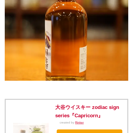
大谷ウイスキー zodiac sign
series『Capricorn』
created by
Rinker