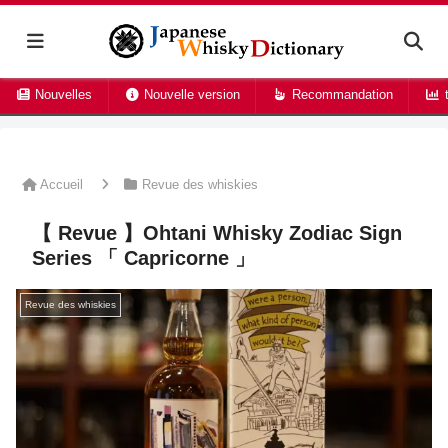
Nouvelles
Nouvelle version
Recommandation
t
Accueil
Revue des whiskies
【 Revue 】Ohtani Whisky Zodiac Sign
Series 「 Capricorne 」
Revue des whiskies