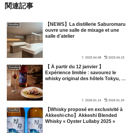
関連記事
【NEWS】La distillerie Saburomaru
Nouvelles
ouvre une salle de mixage et une
salle d’atelier
2025.04.08
2025.04.15
【 À partir du 12 janvier 】
Nouvelles
Expérience limitée : savourez le
whisky original des hôtels Tokyu, le
« Tsunuki Goto » ‘Bellustar Journey
~ Tsunuki Goto Whisky Experience
~’
2026.01.14
2026.01.20
【Whisky proposé en exclusivité à
Nouvelles
Akkeshi-cho】Akkeshi Blended
Whisky « Oyster Lullaby 2025 »